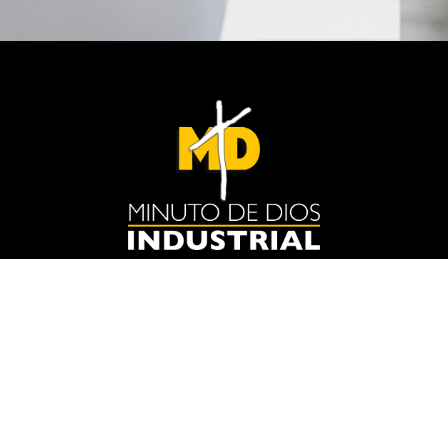
Soporte
Cl. 81 # 74-22 Minuto de Dios
Teléfono : 3162259718
Correo electrónico :
webmaster@mdc.org.co