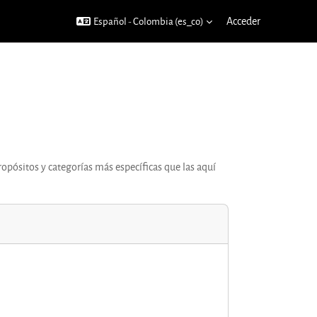
Acceder
Español - Colombia ‎(es_co)‎
ropósitos y categorías más específicas que las aquí